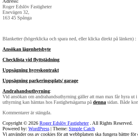
Adress:
Roger Edslöv Fastigheter
Enevägen 32,
163 45 Spånga
Blanketter (högerklicka och spara ned, eller klicka direkt på länken) :
Ansökan lägenhetsbyte
Checklista vid flyttstädning
Uppsägning hyreskontrakt
Uppsägning parkeringsplats/ garage
Andrahandsuthyrning
:
Vid ansökan om andrahandsuthyrning gäller att man max får hyra ut i ett
uthyrning kan hämtas hos Fastighetsägarna på
denna
sidan. Både kont
Kommentarer är stängda.
Copyright © 2026
Roger Edslöv Fastigheter
. All Rights Reserved.
Powered by:
WordPress
| Theme:
Simple Catch
Vi använder oss av cookies för att webbplatsen ska fungera bättre fö