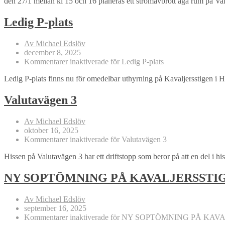
den 27/1 mellan kl 15 och 16 planeras ett strömavbrott äga rum på Val
Ledig P-plats
Av Michael Edslöv
december 8, 2025
Kommentarer inaktiverade
för Ledig P-plats
Ledig P-plats finns nu för omedelbar uthyrning på Kavaljersstigen i Hä
Valutavägen 3
Av Michael Edslöv
oktober 16, 2025
Kommentarer inaktiverade
för Valutavägen 3
Hissen på Valutavägen 3 har ett driftstopp som beror på att en del i 
NY SOPTÖMNING PÅ KAVALJERSSTI
Av Michael Edslöv
september 16, 2025
Kommentarer inaktiverade
för NY SOPTÖMNING PÅ KAV