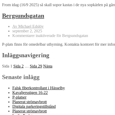
From idag (16/9 2025) så skall sopor kastas i de nya sopkärlen på 
Bergsundsgatan
Av Michael Edslöv
september 2, 2025
Kommentarer inaktiverade
för Bergsundsgatan
P-plats finns för omedelbar uthyrning. Kontakta kontoret för mer info
Inläggsnavigering
Sida
1
Sida
2
…
Sida
29
Nästa
Senaste inlägg
Falsk fiberkontrollant i Hässelby
Kavaljersstigen 16-22
P-platser
Planerat strömavbrott
Digitala parkeringstillstånd
Planerat strömavbrott