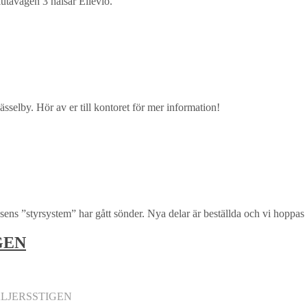
utavägen 3 hälsar Ellevio.
sselby. Hör av er till kontoret för mer information!
hissens ”styrsystem” har gått sönder. Nya delar är beställda och vi hop
GEN
ALJERSSTIGEN