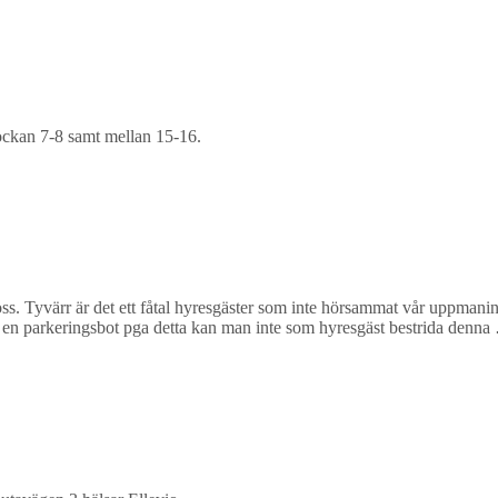
ockan 7-8 samt mellan 15-16.
 oss. Tyvärr är det ett fåtal hyresgäster som inte hörsammat vår uppmaning
år en parkeringsbot pga detta kan man inte som hyresgäst bestrida denn