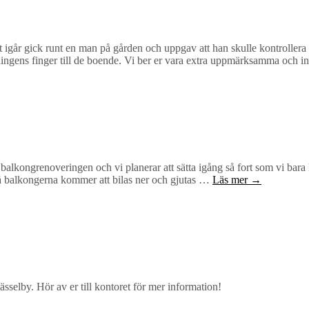
igår gick runt en man på gården och uppgav att han skulle kontrollera vå
 varningens finger till de boende. Vi ber er vara extra uppmärksamma och 
balkongrenoveringen och vi planerar att sätta igång så fort som vi bara k
er då balkongerna kommer att bilas ner och gjutas …
Läs mer →
sselby. Hör av er till kontoret för mer information!