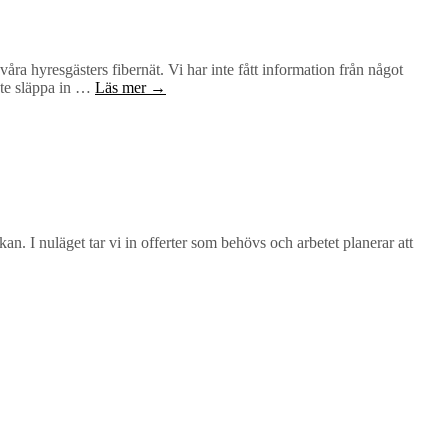
ra hyresgästers fibernät. Vi har inte fått information från något
inte släppa in …
Läs mer →
an. I nuläget tar vi in offerter som behövs och arbetet planerar att