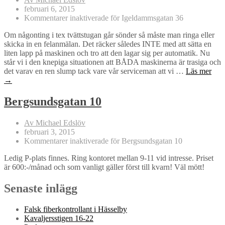
februari 6, 2015
Kommentarer inaktiverade
för Igeldammsgatan 36
Om någonting i tex tvättstugan går sönder så måste man ringa eller
skicka in en felanmälan. Det räcker således INTE med att sätta en
liten lapp på maskinen och tro att den lagar sig per automatik. Nu
står vi i den knepiga situationen att BÅDA maskinerna är trasiga och
det varav en ren slump tack vare vår serviceman att vi …
Läs mer
→
Bergsundsgatan 10
Av Michael Edslöv
februari 3, 2015
Kommentarer inaktiverade
för Bergsundsgatan 10
Ledig P-plats finnes. Ring kontoret mellan 9-11 vid intresse. Priset
är 600:-/månad och som vanligt gäller först till kvarn! Väl mött!
Senaste inlägg
Falsk fiberkontrollant i Hässelby
Kavaljersstigen 16-22