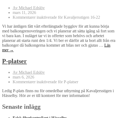
Av Michael Edslöv
mars 11, 2026
Kommentarer inaktiverade
för Kavaljersstigen 16-22
Vi har äntligen fått vårt efterlängtade bygglov för att kunna börja
med balkongrenoveringen och vi planerar att sätta igång så fort som
vi bara kan. I nuläget tar vi in offerter som behövs och arbetet
planerar att starta runt den 1/4. Vi ber er därför att ta bort allt från era
balkonger då balkongerna kommer att bilas ner och gjutas …
Läs
mer →
P-platser
Av Michael Edslöv
mars 6, 2026
Kommentarer inaktiverade
för P-platser
Ledig P-plats finns nu för omedelbar uthyrning på Kavaljersstigen i
Hässelby. Hör av er till kontoret för mer information!
Senaste inlägg
Falsk fiberkontrollant i Hässelby