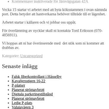
Kommentarer inaktiverade
för Järnvägsgatan 42A
Vecka 15 startar vi arbetet med att byta köksstammen i ovan nämnda
port. Detta betyder att hantverkarna behöver tillträde till er lägenhet.
Arbetet startar i källaren och vi jobbar oss uppåt.
För överlämning av nycklar skall ni kontakta Tord Eriksson (070-
4856911).
Vi hoppas att ni har överinseende med det stök som ni kommer att
drabbas av.
Kategorier:
Uncategorized
Senaste inlägg
Falsk fiberkontrollant i Hässelby
Kavaljersstigen 16-22
P-platser
Planerat strömavbrott
Digitala parkeringstillstånd
Planerat strömavbrott
Ledig P-plats
Valutavägen 3